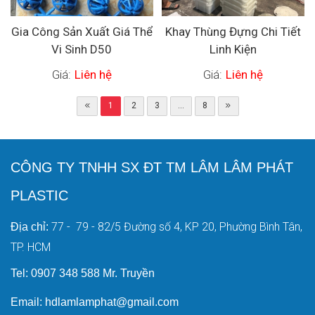
Gia Công Sản Xuất Giá Thể
Khay Thùng Đựng Chi Tiết
Vi Sinh D50
Linh Kiện
Giá:
Liên hệ
Giá:
Liên hệ
1
2
3
...
8
CÔNG TY TNHH SX ĐT TM LÂM LÂM PHÁT
PLASTIC
77 - 79 - 82/5 Đường số 4, KP 20, Phường Bình Tân,
Địa chỉ:
TP. HCM
Tel: 0907 348 588 Mr. Truyền
Email: hdlamlamphat@gmail.com