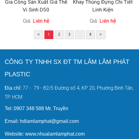
Gia Công Sản Xuất Giá Thể
Khay Thùng Đựng Chi Tiết
Vi Sinh D50
Linh Kiện
Giá:
Liên hệ
Giá:
Liên hệ
1
2
3
...
8
CÔNG TY TNHH SX ĐT TM LÂM LÂM PHÁT
PLASTIC
77 - 79 - 82/5 Đường số 4, KP 20, Phường Bình Tân,
Địa chỉ:
TP. HCM
Tel: 0907 348 588 Mr. Truyền
Email: hdlamlamphat@gmail.com
Website: www.nhualamlamphat.com