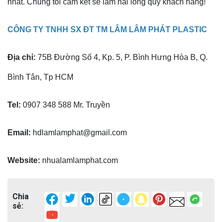
nhất. Chúng tôi cam kết sẽ làm hài lòng quý khách hàng!
CÔNG TY TNHH SX ĐT TM LÂM LÂM PHÁT PLASTIC
Địa chỉ:
75B Đường Số 4, Kp. 5, P. Bình Hưng Hòa B, Q.
Bình Tân, Tp HCM
Tel:
0907 348 588 Mr. Truyền
Email:
hdlamlamphat@gmail.com
Website:
nhualamlamphat.com
Chia
sẻ: