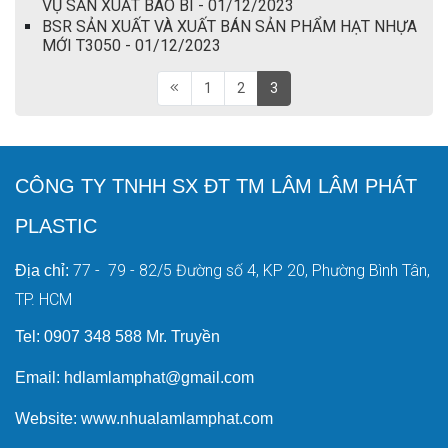
VỤ SẢN XUẤT BAO BÌ - 01/12/2023
BSR SẢN XUẤT VÀ XUẤT BÁN SẢN PHẨM HẠT NHỰA
MỚI T3050 - 01/12/2023
1
2
3
CÔNG TY TNHH SX ĐT TM LÂM LÂM PHÁT
PLASTIC
77 - 79 - 82/5 Đường số 4, KP 20, Phường Bình Tân,
Địa chỉ:
TP. HCM
Tel: 0907 348 588 Mr. Truyền
Email: hdlamlamphat@gmail.com
Website: www.nhualamlamphat.com