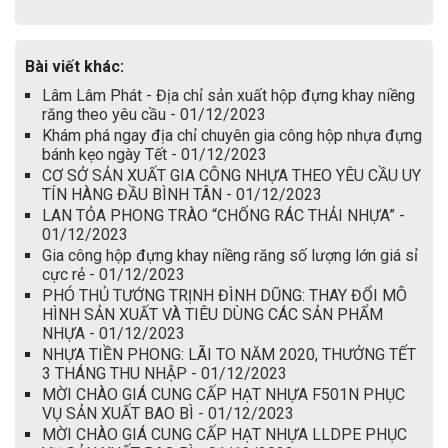
Bài viết khác:
Lâm Lâm Phát - Địa chỉ sản xuất hộp đựng khay niềng
răng theo yêu cầu - 01/12/2023
Khám phá ngay địa chỉ chuyên gia công hộp nhựa đựng
bánh kẹo ngày Tết - 01/12/2023
CƠ SỞ SẢN XUẤT GIA CÔNG NHỰA THEO YÊU CẦU UY
TÍN HÀNG ĐẦU BÌNH TÂN - 01/12/2023
LAN TỎA PHONG TRÀO “CHỐNG RÁC THẢI NHỰA” -
01/12/2023
Gia công hộp đựng khay niềng răng số lượng lớn giá sỉ
cực rẻ - 01/12/2023
PHÓ THỦ TƯỚNG TRỊNH ĐÌNH DŨNG: THAY ĐỔI MÔ
HÌNH SẢN XUẤT VÀ TIÊU DÙNG CÁC SẢN PHẨM
NHỰA - 01/12/2023
NHỰA TIỀN PHONG: LÃI TO NĂM 2020, THƯỞNG TẾT
3 THÁNG THU NHẬP - 01/12/2023
MỜI CHÀO GIÁ CUNG CẤP HẠT NHỰA F501N PHỤC
VỤ SẢN XUẤT BAO BÌ - 01/12/2023
MỜI CHÀO GIÁ CUNG CẤP HẠT NHỰA LLDPE PHỤC