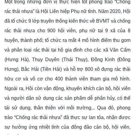
Một trong những đơn vị thực hiện tốt phong trào “Chống
rác thải nhựa” là Hội Liên hiệp Phụ nữ tỉnh. Năm 2020, Hội
đã tổ chức 9 lớp truyền thông kiến thức về BVMT và chống
rác thải nhựa cho 900 hội viên, phụ nữ tại 9 xã của 8
huyện, thành phố; tổ chức ra mắt 4 mô hình điểm thu gom
và phân loại rác thải tại hộ gia đình cho các xã Văn Cẩm
(Hưng Hà), Thụy Duyên (Thái Thụy), Đông Kinh (Đông
Hưng), Bắc Hải (Tiền Hải) và hỗ trợ 800 xô đựng rác thải
hữu cơ và vô cơ cho 400 thành viên tham gia mô hình.
Ngoài ra, Hội còn vận động, khuyến khích cán bộ, hội viên
và người dân sử dụng các sản phẩm dễ phân hủy, có thể
tái sử dụng, thân thiện với môi trường... Qua đó, phong
trào “Chống rác thải nhựa” đã thực sự lan tỏa, nhận được
sự hưởng ứng nhiệt tình của đông đảo cán bộ, hội viên,