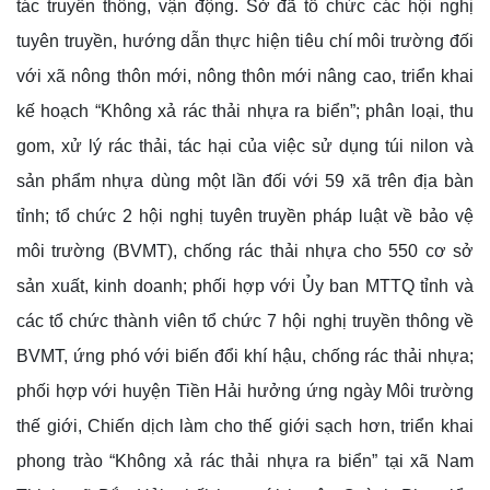
tác truyền thông, vận động. Sở đã tổ chức các hội nghị
tuyên truyền, hướng dẫn thực hiện tiêu chí môi trường đối
với xã nông thôn mới, nông thôn mới nâng cao, triển khai
kế hoạch “Không xả rác thải nhựa ra biển”; phân loại, thu
gom, xử lý rác thải, tác hại của việc sử dụng túi nilon và
sản phẩm nhựa dùng một lần đối với 59 xã trên địa bàn
tỉnh; tổ chức 2 hội nghị tuyên truyền pháp luật về bảo vệ
môi trường (BVMT), chống rác thải nhựa cho 550 cơ sở
sản xuất, kinh doanh; phối hợp với Ủy ban MTTQ tỉnh và
các tổ chức thành viên tổ chức 7 hội nghị truyền thông về
BVMT, ứng phó với biến đổi khí hậu, chống rác thải nhựa;
phối hợp với huyện Tiền Hải hưởng ứng ngày Môi trường
thế giới, Chiến dịch làm cho thế giới sạch hơn, triển khai
phong trào “Không xả rác thải nhựa ra biển” tại xã Nam