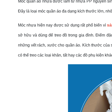
Móc quần áo nhựa được làm từ nhựa PP nguyên sinh c
Đây là loại móc quần áo đa dạng kích thước lớn, nhỏ g
Móc nhựa hiện nay được sử dụng rất phổ biến vì
sả
sở hữu và dùng để treo đồ trong gia đình. Điểm đ
những vết rách, xước cho quần áo. Kích thước của 
có thể treo các loại khăn, tất hay các đồ phụ kiện k