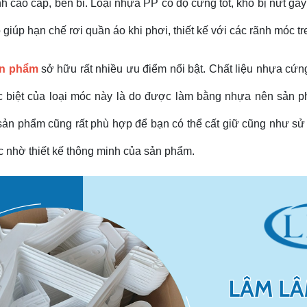
ao cấp, bền bỉ. Loại nhựa PP có độ cứng tốt, khó bị nứt gãy 
iúp hạn chế rơi quần áo khi phơi, thiết kế với các rãnh móc treo
n phẩm
sở hữu rất nhiều ưu điểm nổi bật. Chất liệu nhựa cứng
ặc biệt của loại móc này là do được làm bằng nhựa nên sản p
sản phẩm cũng rất phù hợp để bạn có thể cất giữ cũng như sử 
hác nhờ thiết kế thông minh của sản phẩm.