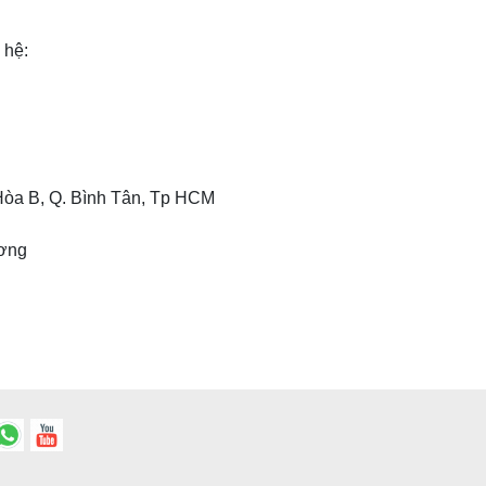
 hệ:
g Hòa B, Q. Bình Tân, Tp HCM
ương