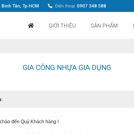
g Bình Tân, Tp HCM
Điện thoại:
0907 348 588
GIỚI THIỆU
SẢN PHẨM
GIA CÔNG NHỰA GIA DỤNG
a:
 chào đến Quý Khách hàng !