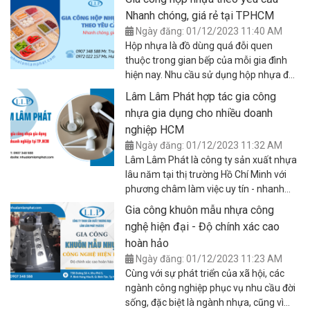
trường thì hãy liên hệ ngay với Lâm Lâm
quý khách đang cần tìm một công ty
Nhanh chóng, giá rẻ tại TPHCM
Phát Plastic nhé. Chúng tôi nhận gia
chuyên gia công sản xuất đế kê bầu
Ngày đăng: 01/12/2023 11:40 AM
công rổ nhựa đựng trái cây theo yêu
ươm cây theo yêu cầu, đảm bảo chất
Hộp nhựa là đồ dùng quá đỗi quen
cầu với báo giá cực rẻ, cam kết chất
lượng, kích thước, kiểu dáng, chất lượng,
thuộc trong gian bếp của mỗi gia đình
lượng tốt. Bài viết dưới đây sẽ thông tin
hãy đến ngay với dịch vụ của Lâm Lâm
hiện nay. Nhu cầu sử dụng hộp nhựa để
chi tiết hơn về dịch vụ để bạn tham khảo
Phát Plastic - một trong những nhà sản
trữ thức ăn, đồ dùng sinh hoạt cá nhân
thêm.
Lâm Lâm Phát hợp tác gia công
xuất gia công đồ nhựa uy tín hàng đầu
của người tiêu dùng đang không ngừng
tại TPHCM.
nhựa gia dụng cho nhiều doanh
tăng cao, bởi tính tiện dụng của chúng.
nghiệp HCM
Điều này đã thúc đẩy ngành gia công
Ngày đăng: 01/12/2023 11:32 AM
sản xuất nhựa gia dụng ngày một phát
Lâm Lâm Phát là công ty sản xuất nhựa
triển hơn từng ngày. Nếu bạn đang tìm
lâu năm tại thị trường Hồ Chí Minh với
kiếm một địa chỉ chuyên gia công hộp
phương châm làm việc uy tín - nhanh
nhựa gia dụng thì bài viết sau đây chắc
gọn - giá rẻ, giúp khách hàng và đối tác
chắn sẽ đáp ứng nhu cầu của bạn. Cùng
Gia công khuôn mẫu nhựa công
kinh doanh hiệu quả, thu được nhiều lợi
theo dõi ngay để mang về cho mình
nghệ hiện đại - Độ chính xác cao
nhuận. Do đó nếu doanh nghiệp của bạn
những thông tin hữu ích nhất nhé!
hoàn hảo
đang gặp rắc rối khi lựa chọn xưởng gia
Ngày đăng: 01/12/2023 11:23 AM
công nhựa gia dụng để kinh doanh, hãy
Cùng với sự phát triển của xã hội, các
liên hệ với chúng tôi ngay hôm nay để
ngành công nghiệp phục vụ nhu cầu đời
được chăm sóc chu đáo, xử lý các đơn
sống, đặc biệt là ngành nhựa, cũng vì
hàng số lượng từ ít tới nhiều với chi phí