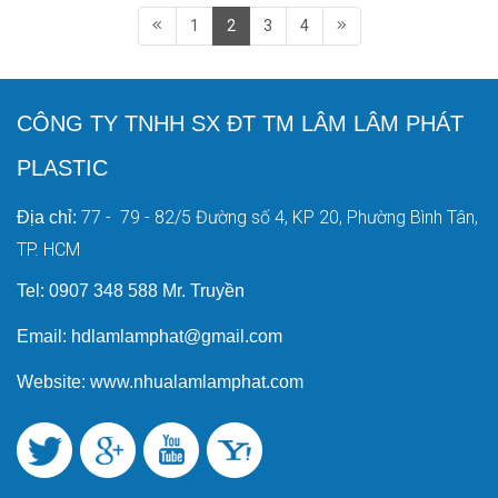
với hạng mục sản phẩm trải dài từ dân
theo dõi nhé.
1
2
3
4
dụng, nông nghiệp, công nghiệp đến y
tế… Và gia công hộp đựng khay niềng
răng trong suốt là một trong những dịch
vụ mũi chọn của doanh nghiệp với
CÔNG TY TNHH SX ĐT TM LÂM LÂM PHÁT
doanh số ấn tượng. Vậy dịch vụ này có
điểm gì nổi trội mà lại phát triển như
PLASTIC
vậy? Hãy cùng khám phá chi tiết trong
bài viết bên dưới nhé!
77 - 79 - 82/5 Đường số 4, KP 20, Phường Bình Tân,
Địa chỉ:
TP. HCM
Tel: 0907 348 588 Mr. Truyền
Email: hdlamlamphat@gmail.com
Website: www.nhualamlamphat.com