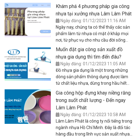
thế mà ngày càng có những bước tiến
tốt nhất thị trường.
Khám phá 4 phương pháp gia công
mạnh mẽ về công nghệ và quy trình sản
nhựa tại xưởng nhựa Lâm Lâm Phát
xuất. Và với nhu cầu ngày càng cao của
Ngày đăng: 01/12/2023 11:16 AM
đời sống, việc tạo nên các sản phẩm
Ngày nay, chúng ta có thể thấy các sản
nhựa chất lượng cao đến từng chi tiết
phẩm làm từ nhựa có mặt ở khắp mọi
luôn mối quan tâm hàng đầu của nhiều
nơi, từ phục vụ cho nhu cầu đời sống
doanh nghiệp. Nhưng để đạt được điều
đến sản xuất, xây dựng. Và bạn cũng có
đó thì phải có khuôn mẫu nhựa có độ
Muốn đặt gia công sản xuất đồ
thể nhận thấy rằng, các sản phẩm này
chính xác cao, đáp ứng yêu cầu kỹ thuật
nhựa gia dụng thì tìm đến đâu?
rất đa dạng về hình dáng, kích thước lẫn
và hiệu quả làm việc.
Ngày đăng: 01/12/2023 11:05 AM
màu sắc. Là bởi chúng được chế tạo
Đồ nhựa gia dụng là một trong những
bằng nhiều phương pháp gia công nhựa
dòng sản phẩm thông dụng được làm
khác nhau. Và là một xưởng nhựa uy tín,
từ chất liệu nhựa, dùng trong hầu hết
chất lượng, Lâm Lâm Phát cũng áp
các hoạt động hàng ngày của mọi gia
dụng nhiều phương pháp gia công nhựa,
Gia công hộp đựng khay niềng răng
đình. Việc đặt gia công sản xuất đồ nhựa
không chỉ muốn cung cấp sản phẩm
trong suốt chất lượng - Đến ngay
gia dụng đã và đang ngày càng phổ biến
theo yêu cầu của khách hàng mà còn để
Lâm Lâm Phát
trên thị trường, không chỉ mang lại sự
gia tăng độ cạnh tranh trên thị trường.
Ngày đăng: 01/12/2023 10:58 AM
linh hoạt tùy chỉnh cho khách hàng, mà
Trong bài viết hôm nay chúng tôi sẽ giới
Lâm Lâm Phát là công ty nổi tiếng trong
còn đặc biệt tạo nên sản phẩm đúng với
thiệu đến bạn đọc 4 phương pháp gia
ngành nhựa Hồ Chí Minh. Đây là đối tác
mong muốn, đáp ứng tốt nhất nhu cầu
công nhựa được sử dụng chủ yếu tại
hàng đầu trong lĩnh vực sản xuất nhựa
người dùng.
xưởng nhựa Lâm Lâm Phát, hãy cùng