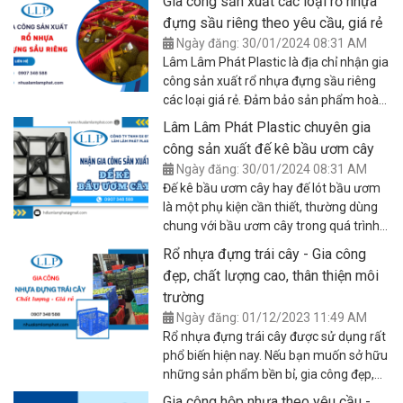
Gia công sản xuất các loại rổ nhựa
đựng sầu riêng theo yêu cầu, giá rẻ
Ngày đăng: 30/01/2024 08:31 AM
Lâm Lâm Phát Plastic là địa chỉ nhận gia
công sản xuất rổ nhựa đựng sầu riêng
các loại giá rẻ. Đảm bảo sản phẩm hoàn
thiện đúng theo yêu cầu, chất lượng tốt,
Lâm Lâm Phát Plastic chuyên gia
sử dụng bền, an toàn và giá hợp lý. Bài
công sản xuất đế kê bầu ươm cây
viết dưới đây sẽ cung cấp thông tin chi
Ngày đăng: 30/01/2024 08:31 AM
tiết hơn về dịch vụ của chúng tôi để quý
Đế kê bầu ươm cây hay đế lót bầu ươm
khách hàng tham khảo.
là một phụ kiện cần thiết, thường dùng
chung với bầu ươm cây trong quá trình
ươm giống cây trồng. Đế lót này có vai
Rổ nhựa đựng trái cây - Gia công
trò kê, lót phần bầu ươm cây giống phía
đẹp, chất lượng cao, thân thiện môi
trên, giúp mầm cây phát triển mạnh
trường
khỏe và tránh được một số yếu tố gây
Ngày đăng: 01/12/2023 11:49 AM
tác động đến chất lượng. Hiện nay, các
Rổ nhựa đựng trái cây được sử dụng rất
nhà vườn, trại cây giống đều cần nhập
phổ biến hiện nay. Nếu bạn muốn sở hữu
số lượng lớn đến lót bầu ươm được gia
những sản phẩm bền bỉ, gia công đẹp,
công với kích thước nhất định để phục
an toàn sức khỏe và thân thiện môi
vụ nhu cầu nuôi trồng cây của mình. Nếu
Gia công hộp nhựa theo yêu cầu -